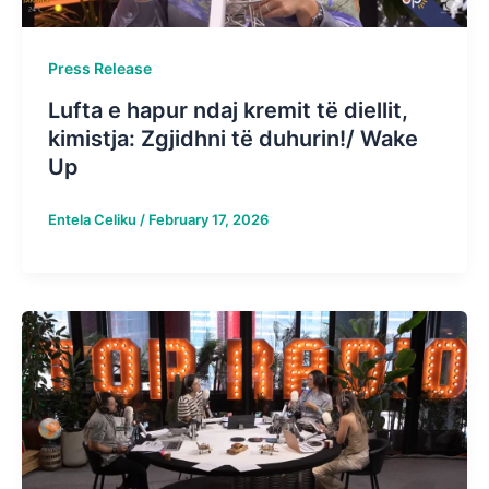
Press Release
Lufta e hapur ndaj kremit të diellit,
kimistja: Zgjidhni të duhurin!/ Wake
Up
Entela Celiku
/
February 17, 2026