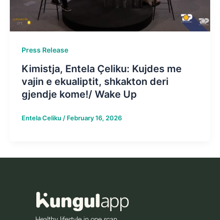
Press Release
Kimistja, Entela Çeliku: Kujdes me
vajin e ekualiptit, shkakton deri
gjendje kome!/ Wake Up
Entela Celiku
/
February 16, 2026
Healthy lifestyle in one scan